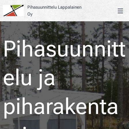
Pihasuunnittelu Lappalainen
Oy
Pihasuunnitt
elu ja
piharakenta