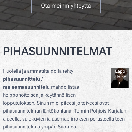
Ota meihin yhteyttä
PIHASUUNNITELMAT
Pihas
uunni
ttelija
Taru
Huolella ja ammattitaidolla tehty
Lapp
alaine
pihasuunnittelu /
n
maisemasuunnitelu
mahdollistaa
helppohoitoisen ja käytännöllisen
lopputuloksen. Sinun mielipiteesi ja toiveesi ovat
pihasuunnitelman lähtökohtana. Toimin Pohjois-Karjalan
alueella, valokuvien ja asemapiirroksen perusteella teen
pihasuunnitelmia ympäri Suomea.