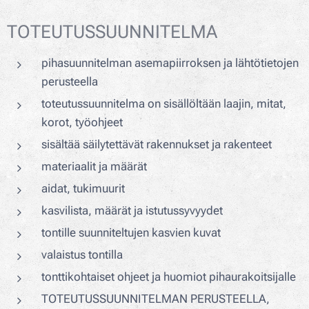
TOTEUTUSSUUNNITELMA
pihasuunnitelman asemapiirroksen ja lähtötietojen
perusteella
toteutussuunnitelma on sisällöltään laajin, mitat,
korot, työohjeet
sisältää säilytettävät rakennukset ja rakenteet
materiaalit ja määrät
aidat, tukimuurit
kasvilista, määrät ja istutussyvyydet
tontille suunniteltujen kasvien kuvat
valaistus tontilla
tonttikohtaiset ohjeet ja huomiot pihaurakoitsijalle
TOTEUTUSSUUNNITELMAN PERUSTEELLA,