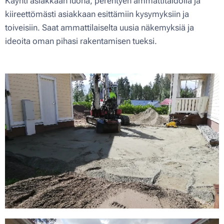
Käynti asiakkaan luona, perehtyen ammattitaidolla ja
kiireettömästi asiakkaan esittämiin kysymyksiin ja
toiveisiin. Saat ammattilaiselta uusia näkemyksiä ja
ideoita oman pihasi rakentamisen tueksi.